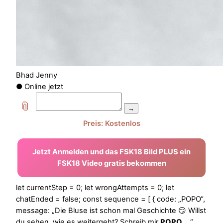
Bhad Jenny
● Online jetzt
📎
→
Preis: Kostenlos
Jetzt Anmelden und das FSK18 Bild PLUS ein
FSK18 Video gratis bekommen
let currentStep = 0; let wrongAttempts = 0; let
chatEnded = false; const sequence = [ { code: „POPO“,
message: „Die Bluse ist schon mal Geschichte 😏 Willst
du sehen, wie es weitergeht? Schreib mir
POPO
…“,