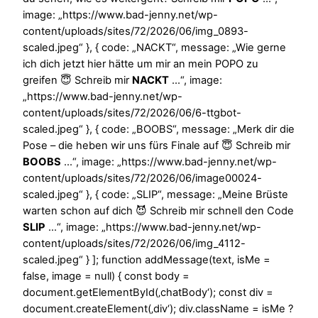
image: „https://www.bad-jenny.net/wp-
content/uploads/sites/72/2026/06/img_0893-
scaled.jpeg“ }, { code: „NACKT“, message: „Wie gerne
ich dich jetzt hier hätte um mir an mein POPO zu
greifen 😇 Schreib mir
NACKT
…“, image:
„https://www.bad-jenny.net/wp-
content/uploads/sites/72/2026/06/6-ttgbot-
scaled.jpeg“ }, { code: „BOOBS“, message: „Merk dir die
Pose – die heben wir uns fürs Finale auf 😇 Schreib mir
BOOBS
…“, image: „https://www.bad-jenny.net/wp-
content/uploads/sites/72/2026/06/image00024-
scaled.jpeg“ }, { code: „SLIP“, message: „Meine Brüste
warten schon auf dich 😈 Schreib mir schnell den Code
SLIP
…“, image: „https://www.bad-jenny.net/wp-
content/uploads/sites/72/2026/06/img_4112-
scaled.jpeg“ } ]; function addMessage(text, isMe =
false, image = null) { const body =
document.getElementById(‚chatBody‘); const div =
document.createElement(‚div‘); div.className = isMe ?