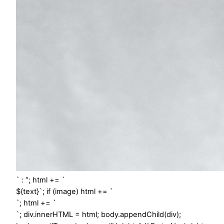
` : “; html += `
${text}`; if (image) html += `
`; html += `
`; div.innerHTML = html; body.appendChild(div);