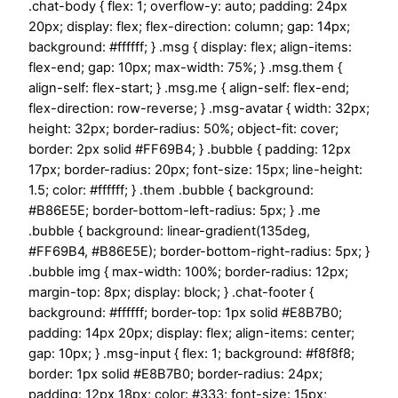
.chat-body { flex: 1; overflow-y: auto; padding: 24px
20px; display: flex; flex-direction: column; gap: 14px;
background: #ffffff; } .msg { display: flex; align-items:
flex-end; gap: 10px; max-width: 75%; } .msg.them {
align-self: flex-start; } .msg.me { align-self: flex-end;
flex-direction: row-reverse; } .msg-avatar { width: 32px;
height: 32px; border-radius: 50%; object-fit: cover;
border: 2px solid #FF69B4; } .bubble { padding: 12px
17px; border-radius: 20px; font-size: 15px; line-height:
1.5; color: #ffffff; } .them .bubble { background:
#B86E5E; border-bottom-left-radius: 5px; } .me
.bubble { background: linear-gradient(135deg,
#FF69B4, #B86E5E); border-bottom-right-radius: 5px; }
.bubble img { max-width: 100%; border-radius: 12px;
margin-top: 8px; display: block; } .chat-footer {
background: #ffffff; border-top: 1px solid #E8B7B0;
padding: 14px 20px; display: flex; align-items: center;
gap: 10px; } .msg-input { flex: 1; background: #f8f8f8;
border: 1px solid #E8B7B0; border-radius: 24px;
padding: 12px 18px; color: #333; font-size: 15px;