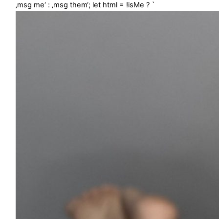
‚msg me‘ : ‚msg them‘; let html = !isMe ? `