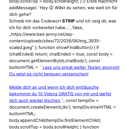
body.scrollTop = body.scrollHeight; } // Erste Nachricht
addMessage( `Hey 😉 Willst du sehen, wie weit ich für
dich gehe?
Schreib mir das Codewort
STRIP
und ich zeig dir, was
ich für dich vorbereitet habe…`, false,
„https://www.bad-jenny.net/wp-
content/uploads/sites/72/2026/06/img_3935-
scaled.jpeg“ ); function showFinalButton() { if
(chatEnded) return; chatEnded = true; const body =
document.getElementById(‚chatBody‘); const
buttonHTML = `
Lass uns privat weiter Texten anonym!
Du wirst es nicht bereuen versprochen!
Melde dich an und wenn ich dich enttäusche
bekommst du 10 Videos GRATIS von mir und darfst
dich auch wieder löschen
`; const tempDiv =
document.createElement(‚div‘); tempDiv.innerHTML =
buttonHTML;
body.appendChild(tempDiv.firstElementChild);
body.scrollTop = body.scrollHeight; } function