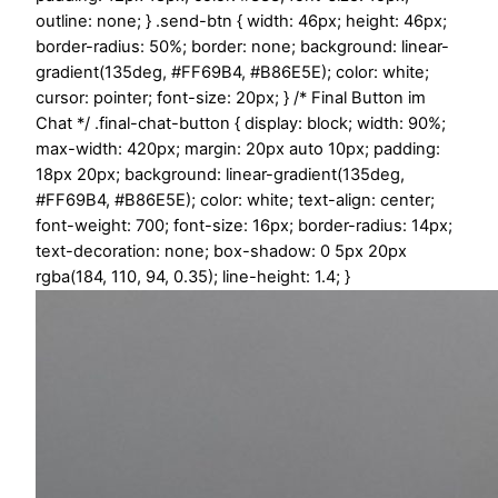
outline: none; } .send-btn { width: 46px; height: 46px;
border-radius: 50%; border: none; background: linear-
gradient(135deg, #FF69B4, #B86E5E); color: white;
cursor: pointer; font-size: 20px; } /* Final Button im
Chat */ .final-chat-button { display: block; width: 90%;
max-width: 420px; margin: 20px auto 10px; padding:
18px 20px; background: linear-gradient(135deg,
#FF69B4, #B86E5E); color: white; text-align: center;
font-weight: 700; font-size: 16px; border-radius: 14px;
text-decoration: none; box-shadow: 0 5px 20px
rgba(184, 110, 94, 0.35); line-height: 1.4; }