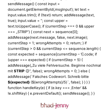
sendMessage() { const input =
document.getElementById(‚msgInput‘); let text =
input.value.trim(); if (!text) return; addMessage(text,
true); input.value = “; const upper =
text.toUpperCase(); if (currentStep === 0 && upper
=== „STRIP“) { const next = sequence[0];
addMessage(next.message, false, next.image);
currentStep = 1; wrongAttempts = 0; return; } if
(currentStep > 0 && currentStep <= sequence.length) {
const expected = sequence[currentStep – 1].code; if
(upper === expected) { if (currentStep = 5) {
addMessage(„Zu viele Fehlversuche. Beginne nochmal
mit
STRIP
😉“, false); wrongAttempts = 0; } else {
addMessage(`Falsches Codewort. Schreib bitte
${expected}
(${wrongAttempts}/5)`, false); } } } }
function handleKey(e) { if (e.key === ‚Enter‘ &&
!e.shiftKey) { e.preventDefault(); sendMessage(); } }