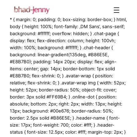
Zum
Inhalt
springen
* { margin: 0; padding: 0; box-sizing: border-box; } html,
body { height: 100%; font-family: ‚DM Sans‘, sans-serif;
background: #ffffff; overflow: hidden; } .chat-page {
display: flex; flex-direction: column; height: 100vh;
width: 100%; background: #ffffff; } .chat-header {
background: linear-gradient(135deg, #B86E5E,
#E8B7B0); padding: 14px 20px; display: flex; align-
items: center; gap: 14px; border-bottom: 1px solid
#E8B7B0; flex-shrink: 0; } .avatar-wrap { position:
relative; flex-shrink: 0; } .avatar-wrap img { width: 52px;
height: 52px; border-radius: 50%; object-fit: cover;
border: 3px solid #FF69B4; } .online-dot { position:
absolute; bottom: 2px; right: 2px; width: 13px; height:
13px; background: #00e676; border-radius: 50%;
border: 2.5px solid #B86E5E; } .header-name { font-
size: 17px; font-weight: 700; color: #fff; } .header-
status { font-size: 12.5px; color: #fff; margin-top: 2px; }